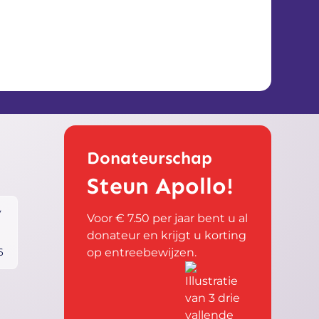
Donateurschap
Steun Apollo!
y
Voor € 7.50 per jaar bent u al
donateur en krijgt u korting
op entreebewijzen.
6