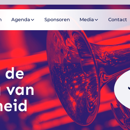
n
Agenda
Sponsoren
Media
Contact
s de
g van
heid