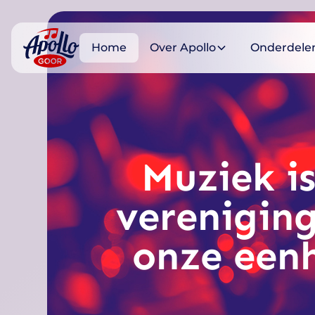
Home
Over Apollo
Onderdele
Muziek i
verenigin
onze een