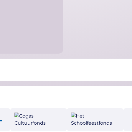
Optreden Weerse
Weerselo