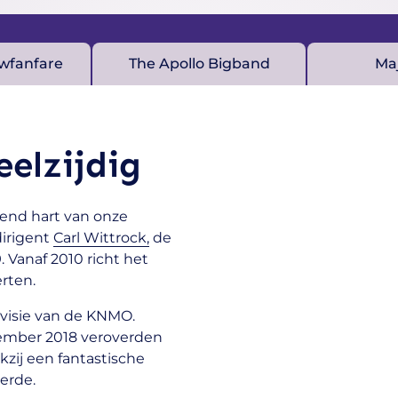
wfanfare
The Apollo Bigband
Ma
elzijdig
pend hart van onze
dirigent
Carl Wittrock,
de
. Vanaf 2010 richt het
rten.
ivisie van de KNMO.
ember 2018 veroverden
kzij een fantastische
verde.