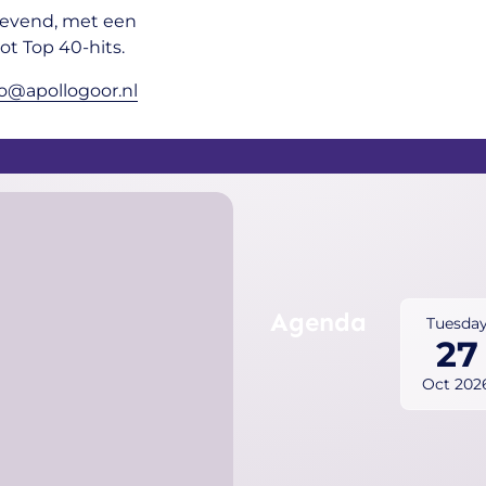
gevend, met een
tot Top 40-hits.
fo@apollogoor.nl
Agenda
Tuesda
27
Oct 202