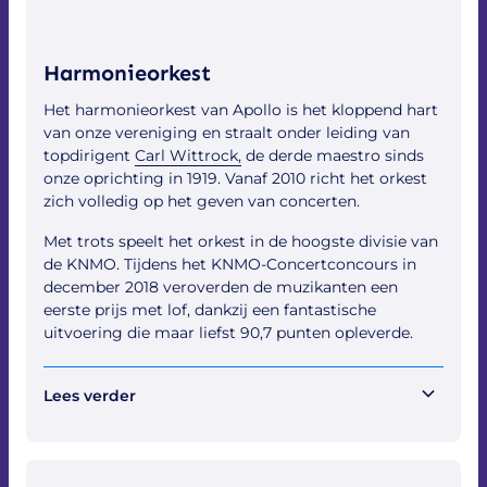
Harmonieorkest
Het harmonieorkest van Apollo is het kloppend hart
van onze vereniging en straalt onder leiding van
topdirigent
Carl Wittrock,
de derde maestro sinds
onze oprichting in 1919. Vanaf 2010 richt het orkest
zich volledig op het geven van concerten.
Met trots speelt het orkest in de hoogste divisie van
de KNMO. Tijdens het KNMO-Concertconcours in
december 2018 veroverden de muzikanten een
eerste prijs met lof, dankzij een fantastische
uitvoering die maar liefst 90,7 punten opleverde.
Lees verder
Het harmonieorkest van Apollo is toonaangevend,
met een repertoire dat reikt van tijdloze klassiekers
tot Top 40-hits.