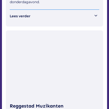
donderdagavond.
Lees verder
Nieuwe leden starten bij de minirettes en doen mee
aan kinderoptochten zoals de Sinterklaasintocht,
Palmpasen en het Schoolfeest. Tijdens de opleiding
leren ze batontechnieken, marcheren, houding en
dans. Na een examen kunnen ze doorstromen naar
de straatgroep.
Meer informatie, vragen of boekingen:
drumfanfare@apollogoor.nl
Reggestad Muzikanten