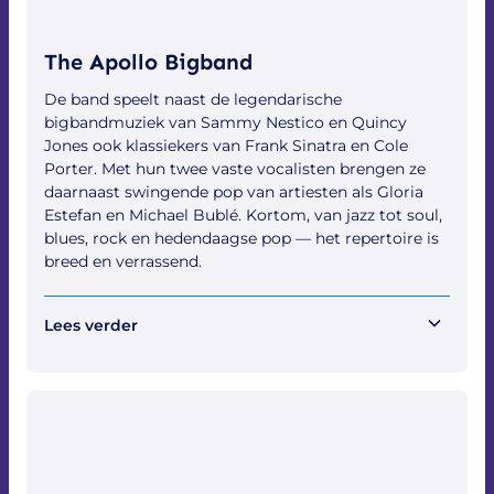
The Apollo Bigband
De band speelt naast de legendarische
bigbandmuziek van Sammy Nestico en Quincy
Jones ook klassiekers van Frank Sinatra en Cole
Porter. Met hun twee vaste vocalisten brengen ze
daarnaast swingende pop van artiesten als Gloria
Estefan en Michael Bublé. Kortom, van jazz tot soul,
blues, rock en hedendaagse pop — het repertoire is
breed en verrassend.
Lees verder
Flexibel en betrokken
The Apollo Bigband werkt regelmatig mee aan
uiteenlopende projecten: van afstudeerconcerten
tot artiestenbegeleiding. Ook organiseren ze elk jaar
hun eigen bigbandfestival op tweede paasdag in het
stadscentrum van Goor.