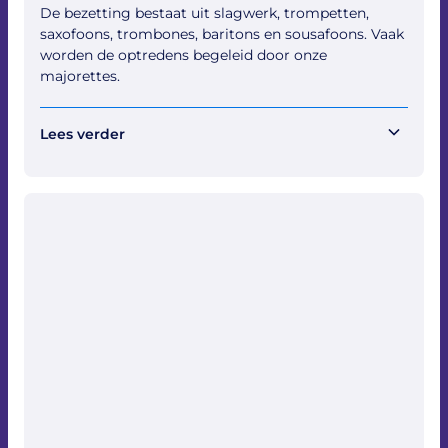
De bezetting bestaat uit slagwerk, trompetten,
saxofoons, trombones, baritons en sousafoons. Vaak
worden de optredens begeleid door onze
majorettes.
Lees verder
Ter ere van het 100-jarig jubileum werd in 2018/2019
een nieuwe show ingestudeerd: We Will Rock You —
een spectaculaire show vol verrassingen. De fanfare
komt uit in de tweede divisie, sectie mars van de
KNMO. De muzikale leiding is in handen van Marty
van Seijen, met Remco op den Dries als
slagwerkinstructeur en Mathijn Bomans als
tambour-maître.
Meer informatie, vragen of boekingen:
drumfanfare@apollogoor.nl