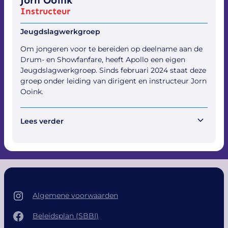
Instructeur
Jeugdslagwerkgroep
Om jongeren voor te bereiden op deelname aan de
Drum- en Showfanfare, heeft Apollo een eigen
Jeugdslagwerkgroep. Sinds februari 2024 staat deze
groep onder leiding van dirigent en instructeur Jorn
Ooink.
Lees verder
Jorn had al op jonge leeftijd een passie voor muziek.
Als kind was hij groot fan van onze Drum- en
Showfanfare en van Advendo Sneek, die hij zag
tijdens een van onze jubileumtaptoes. Op zijn
negende begon hij met muzieklessen. Na het
behalen van zijn A- en B-diploma ging hij spelen bij
Algemene voorwaarden
De Pleerstökskes, onderdeel van de Haaksbergse
Harmonie. Enkele jaren later liep hij mee als invaller
Beleidsplan (SBBI)
in onze Drum- en Showfanfare tijdens de Grote