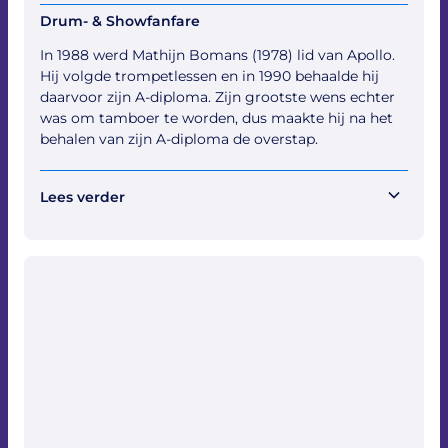
Drum- & Showfanfare
In 1988 werd Mathijn Bomans (1978) lid van Apollo.
Hij volgde trompetlessen en in 1990 behaalde hij
daarvoor zijn A-diploma. Zijn grootste wens echter
was om tamboer te worden, dus maakte hij na het
behalen van zijn A-diploma de overstap.
Lees verder
Twee jaar later was hij ook in het bezit van zijn A-
diploma voor tamboers. Het moment ook om
binnen de Drumfanfare de overstap van trompet
naar de slagwerkgroep te maken. In 1995 behaalde
Mathijn ook zijn B-diploma voor slagwerk.
Tambourmaitre
In 2004 kwam de functie van tambourmaitre
vacant. Mathijn was graag bereid die functie op zich
te nemen en trad zo in de voetsporen van zijn vader.
Na het volgen van de cursus Tambourmaitre