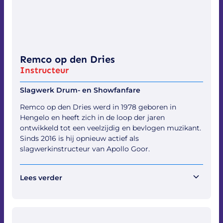
behaalde hij in maart 2005 hiervoor zijn diploma.
Bestuurslid
Ondertussen en tot op de dag van vandaag vervult
Mathijn zijn functie met veel plezier en succes. Sinds
2005 maakt Mathijn tevens deel uit van het
Remco op den Dries
Algemeen Bestuur en een aantal commissies
Instructeur
binnen muziekvereniging Apollo.
Slagwerk Drum- en Showfanfare
Remco op den Dries werd in 1978 geboren in
Hengelo en heeft zich in de loop der jaren
ontwikkeld tot een veelzijdig en bevlogen muzikant.
Sinds 2016 is hij opnieuw actief als
slagwerkinstructeur van Apollo Goor.
Lees verder
Een functie die hij eerder ook al vervulde van 2002
tot en met 2009. In deze rol begeleidt hij de
slagwerkgroep enverzorgt hij repetities, waarbij hij