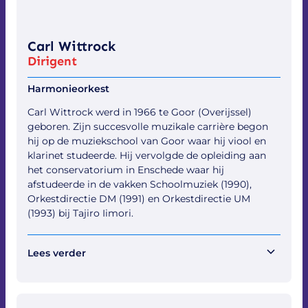
Carl Wittrock
Dirigent
Harmonieorkest
Carl Wittrock werd in 1966 te Goor (Overijssel)
geboren. Zijn succesvolle muzikale carrière begon
hij op de muziekschool van Goor waar hij viool en
klarinet studeerde. Hij vervolgde de opleiding aan
het conservatorium in Enschede waar hij
afstudeerde in de vakken Schoolmuziek (1990),
Orkestdirectie DM (1991) en Orkestdirectie UM
(1993) bij Tajiro Iimori.
Lees verder
Na deze opleiding volgde hij nationale- en
internationale dirigentencursussen o.m. bij Jan
Cober, Eugene Corporon, Arie van Beek en Gert